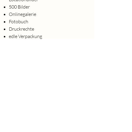
500 Bilder
Onlinegalerie
Fotobuch
Druckrechte
edle Verpackung
Location-Scouting
2450€
Reportage 3
Gespräch im Vorwege
bis zu 10 Stunden
Getting Ready | Trauung |
Gruppenbilder | Paarshooting |
Locationbilder