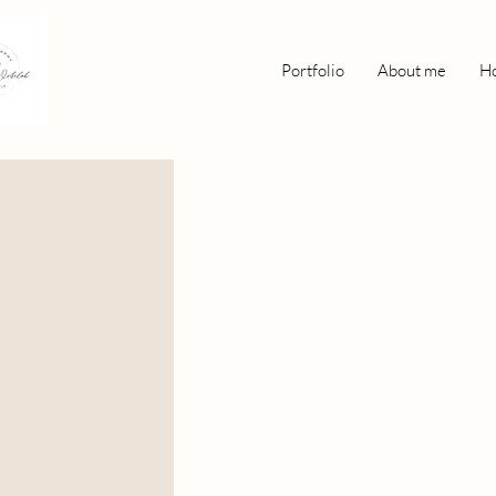
Portfolio
About me
Ho