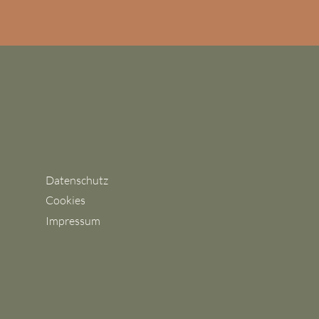
Sandra Weßeloh
Fotogra
Elopeme
hamburghochzeiten@gmx.de
Datenschutz
Cookies
Impressum
© 2025 Sandra Weßeloh
Portfolio